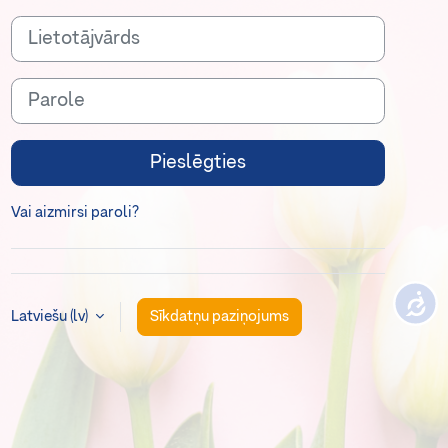
Lietotājvārds
Parole
Pieslēgties
Vai aizmirsi paroli?
Latviešu ‎(lv)‎
Sīkdatņu paziņojums